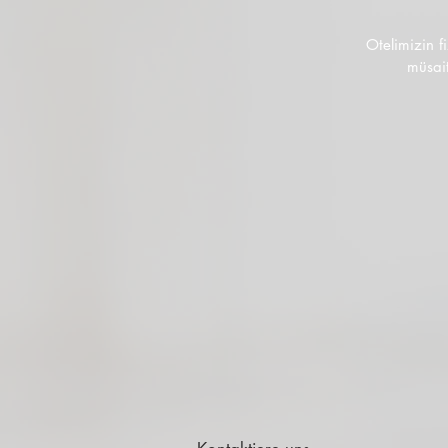
Otelimizin f
müsait