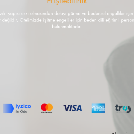
Erişilebilirlik
iziki yapısı eski olmasından dolayı görme ve
bedensel engelliler içi
 değildir, Otelimizde işitme engelliler için beden dili eğitimli perso
bulunmaktadır.