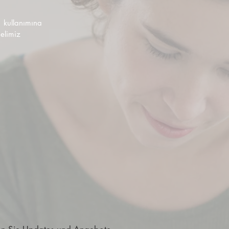
n kullanımına
nelimiz